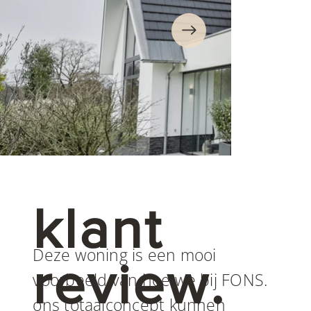
klant
Deze woning is een mooi
review.
voorbeeld van hoe we bij FONS.
ons totaalconcept kunnen