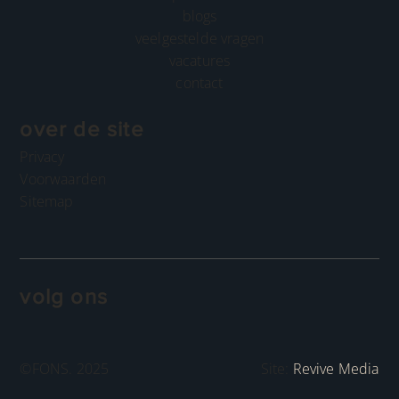
blogs
veelgestelde vragen
vacatures
contact
over de site
Privacy
Voorwaarden
Sitemap
volg ons
©FONS. 2025
Site:
Revive Media