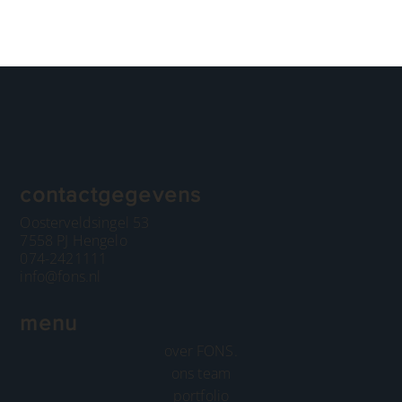
contactgegevens
Oosterveldsingel 53
7558 PJ Hengelo
074-2421111
info@fons.nl
menu
over FONS.
ons team
portfolio