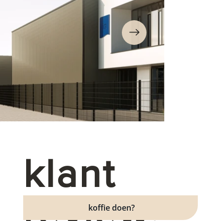
klant
review.
koffie doen?