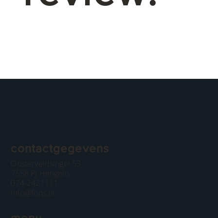
contactgegevens
Oosterveldsingel 53
7558 PJ Hengelo
074-2421111
info@fons.nl
menu