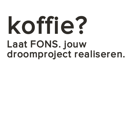
koffie?
Laat FONS. jouw
droomproject realiseren.